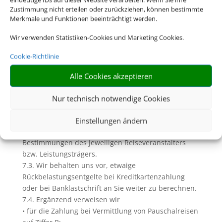
dazu Ziffer D. dieser AGB)
Zustimmung nicht erteilen oder zurückziehen, können bestimmte
7. Zahlungen und Inkasso
Merkmale und Funktionen beeinträchtigt werden.
7.1. Soweit wir (Reise-) Leistungen in Gestalt einer
Wir verwenden Statistiken-Cookies und Marketing Cookies.
Pauschalreise, verbundenen Reiseleistung oder
Einzelleistung in Rechnung stellen und
Cookie-Richtlinie
diesbezügliche Zahlungen einziehen, geschieht dies
im Namen und für Rechnung des jeweiligen
Alle Cookies akzeptieren
Veranstalters bzw. des Leistungsträgers. Unberührt
bleiben davon die Rechte zur Einziehung uns
Nur technisch notwendige Cookies
zustehender Serviceentgelte.
7.2. Die Zahlungsfristen und sonstigen
Einstellungen ändern
Zahlungsbedingungen richten sich nach den
Bestimmungen des jeweiligen Reiseveranstalters
bzw. Leistungsträgers.
7.3. Wir behalten uns vor, etwaige
Rückbelastungsentgelte bei Kreditkartenzahlung
oder bei Banklastschrift an Sie weiter zu berechnen.
7.4. Ergänzend verweisen wir
• für die Zahlung bei Vermittlung von Pauschalreisen