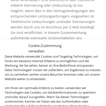
erklärte Stornierung oder Umbuchung ist nur
möglich, wenn dies in den Vertragsbedingungen des
entsprechenden Leistungserbringers vorgesehen ist.
Telefonische Umbuchungen und/oder Stornierungen
werden durch uns im Anschluss per E-Mail bestätigt.
Sie sind verpflichtet, in diesem Zusammenhang
auftretende eventuelle Unstimmigkeiten uns
unverzüglich mitzuteilen.
Cookie-Zustimmung
6.3. Wir erheben in der Regel keine eigenen
verwalten
Servicegebühren oder Bearbeitungsentgelte für
Diese Website verwendet Cookies und Targeting Technologien, um
Rücktritt / Umbuchung und /oder Stornierung. Wenn
Ihnen ein besseres Internet-Erlebnis zu ermöglichen und die
wir Servicegebühren oder Bearbeitungsentgelte
Werbung, die Sie sehen, besser an Ihre Bedürfnisse anzupassen.
Diese Technologien nutzen wir außerdem, um Ergebnisse zu messen,
erheben, informieren wir sie vor der Buchung
um zu verstehen, woher unsere Besucher kommen oder um unsere
darüber. Generell ausgenommen hiervon ist der
Website weiter zu entwickeln.
Rücktritt / die Umbuchung und /oder die Stornierung
von nicht im Zusammenhang mit einer Pauschalreise
Um Ihnen ein optimales Erlebnis zu bieten, verwenden wir
gebuchten Flugbeförderungsleistungen („Nur-Flug-
Technologien wie Cookies, um Geräteinformationen zu speichern
und/oder darauf zuzugreifen. Wenn Sie diesen Technologien
Buchung“). Hier erheben wir ggfs. eigene
zustimmmen, können wir Daten wie das Surfverhalten oder
Servicegebühren oder Bearbeitungsentgelte (siehe
eindeutige IDs auf dieser Website verarbeiten. Wenn Sie ihre